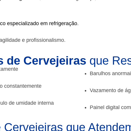
ico especializado em refrigeração
.
gilidade e profissionalismo.
 de Cervejeiras
que Re
etamente
Barulhos anormai
do constantemente
Vazamento de águ
ulo de umidade interna
Painel digital co
 Cervejeiras que Atende