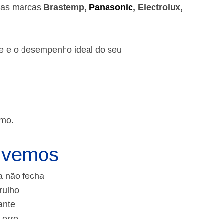
 das marcas
Brastemp,
Panasonic
, Electrolux,
de e o desempenho ideal do seu
smo.
lvemos
a não fecha
rulho
ante
 erro