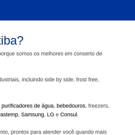
tiba?
 porque somos os melhores em conserto de
riais, incluindo side by side, frost free,
,
purificadores de água
,
bebedouros
, freezers,
rastemp
,
Samsung
,
LG
e
Consul
.
ento, prontos para atender você quando mais