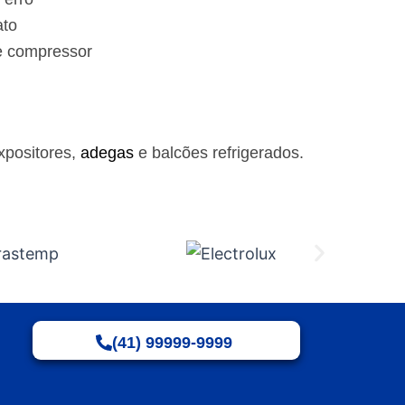
ato
e compressor
xpositores,
adegas
e balcões refrigerados.
(41) 99999-9999