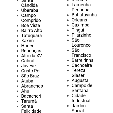
Santa
Lamenha
Cândida
Pequena
Uberaba
Butiatuvinha
Campo
Orleans
Comprido
Caximba
Boa Vista
Tingui
Bairro Alto
Pilarzinho
Tatuquara
São
Xaxim
Lourenço
Hauer
São
Rebouças
Francisco
Alto da XV
Barreirinha
Cabral
Cachoeira
Juvevê
Tereza
Cristo Rei
Glaser
São Braz
Augusta
Atuba
Campo de
Abranches
Santana
Ahú
Cidade
Bacacheri
Industrial
Tarumã
Jardim
Santa
Social
Felicidade